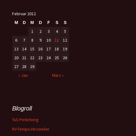
Februar 2012
M
D
M
D
F
S
S
1
2
3
4
5
6
7
8
9
10
11
12
13
14
15
16
17
18
19
20
21
22
23
24
25
26
27
28
29
« Jan.
März »
Blogroll
TuS Peterberg
RV-Tempo-Hirzweiler