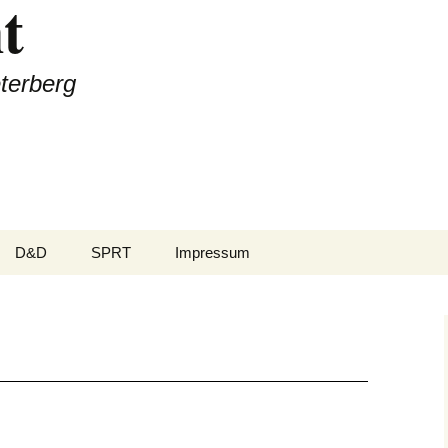
t
terberg
D&D
SPRT
Impressum
-Biker
Rezepte
Team
ss
Sprüche
Was steckt dahinter
ren
Wetter
Termine
Sponsoren