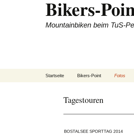
Bikers-Poin
Zum
Inhalt
springen
Mountainbiken beim TuS-Pe
Startseite
Bikers-Point
Fotos
Dienstags
Tagestouren
Alpencro
Tagestou
BOSTALSEE SPORTTAG 2014