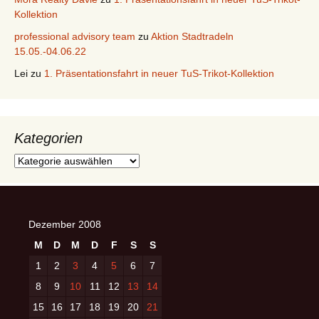
Kollektion
professional advisory team
zu
Aktion Stadtradeln
15.05.-04.06.22
Lei
zu
1. Präsentationsfahrt in neuer TuS-Trikot-Kollektion
Kategorien
Kategorien
Dezember 2008
M
D
M
D
F
S
S
1
2
3
4
5
6
7
8
9
10
11
12
13
14
15
16
17
18
19
20
21