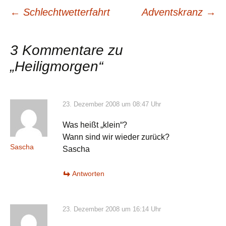
Beitragsnavigation
←
Schlechtwetterfahrt
Adventskranz
→
3 Kommentare zu
„
Heiligmorgen
“
23. Dezember 2008 um 08:47 Uhr
Was heißt „klein“?
Wann sind wir wieder zurück?
Sascha
Sascha
Antworten
23. Dezember 2008 um 16:14 Uhr