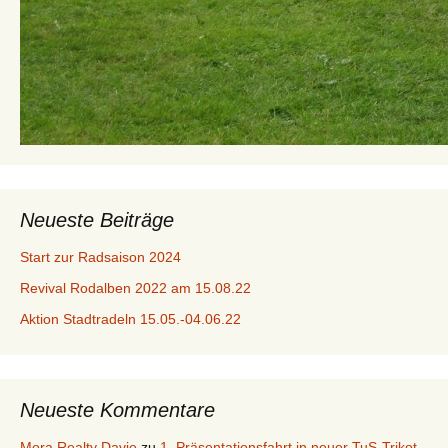
Neueste Beiträge
Start zur Radsaison 2024
Revival Rodalben 2022 am 15.08.22
Aktion Stadtradeln 15.05.-04.06.22
Neueste Kommentare
Mora Realty Davie
zu
1. Präsentationsfahrt in neuer TuS-Trikot-