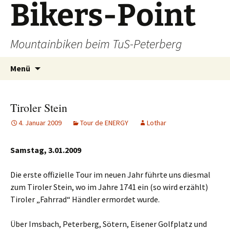
Bikers-Point
Zum
Inhalt
springen
Mountainbiken beim TuS-Peterberg
Suchen
Menü
nach:
Tiroler Stein
4. Januar 2009
Tour de ENERGY
Lothar
Samstag, 3.01.2009
Die erste offizielle Tour im neuen Jahr führte uns diesmal
zum Tiroler Stein, wo im Jahre 1741 ein (so wird erzählt)
Tiroler „Fahrrad“ Händler ermordet wurde.
Über Imsbach, Peterberg, Sötern, Eisener Golfplatz und