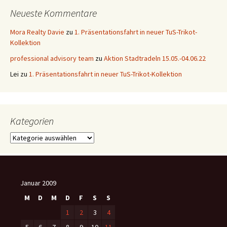
Neueste Kommentare
Mora Realty Davie
zu
1. Präsentationsfahrt in neuer TuS-Trikot-
Kollektion
professional advisory team
zu
Aktion Stadtradeln 15.05.-04.06.22
Lei
zu
1. Präsentationsfahrt in neuer TuS-Trikot-Kollektion
Kategorien
Kategorien
Januar 2009
M
D
M
D
F
S
S
1
2
3
4