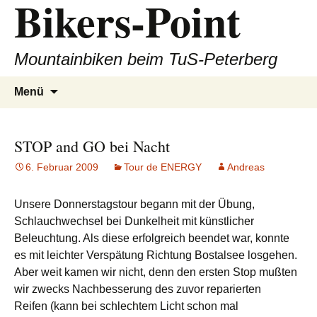
Bikers-Point
Zum
Inhalt
springen
Mountainbiken beim TuS-Peterberg
Suchen
Menü
nach:
STOP and GO bei Nacht
6. Februar 2009
Tour de ENERGY
Andreas
Unsere Donnerstagstour begann mit der Übung,
Schlauchwechsel bei Dunkelheit mit künstlicher
Beleuchtung. Als diese erfolgreich beendet war, konnte
es mit leichter Verspätung Richtung Bostalsee losgehen.
Aber weit kamen wir nicht, denn den ersten Stop mußten
wir zwecks Nachbesserung des zuvor reparierten
Reifen (kann bei schlechtem Licht schon mal