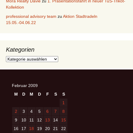
Mora Realty Davie
zu
1. Präsentationsfahrt in neuer TuS-Trikot-
Kollektion
professional advisory team
zu
Aktion Stadtradeln
15.05.-04.06.22
Kategorien
Kategorien
Februar 2009
M
D
M
D
F
S
S
1
2
3
4
5
6
7
8
9
10
11
12
13
14
15
16
17
18
19
20
21
22