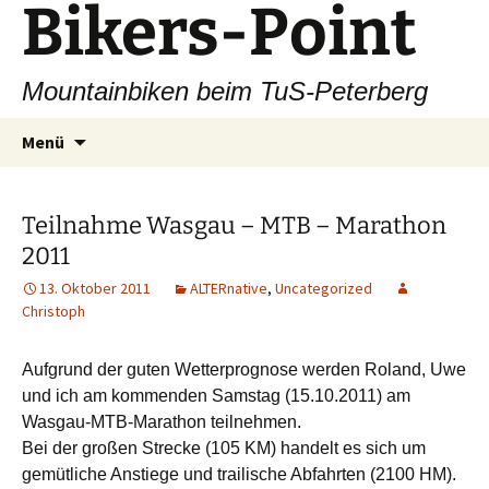
Bikers-Point
Zum
Inhalt
springen
Mountainbiken beim TuS-Peterberg
Suchen
Menü
nach:
Teilnahme Wasgau – MTB – Marathon
2011
13. Oktober 2011
ALTERnative
,
Uncategorized
Christoph
Aufgrund der guten Wetterprognose werden Roland, Uwe
und ich am kommenden Samstag (15.10.2011) am
Wasgau-MTB-Marathon teilnehmen.
Bei der großen Strecke (105 KM) handelt es sich um
gemütliche Anstiege und trailische Abfahrten (2100 HM).