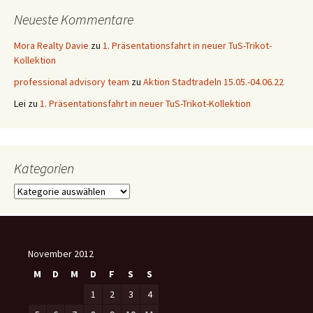
Neueste Kommentare
Mora Realty Davie
zu
1. Präsentationsfahrt in neuer TuS-Trikot-
Kollektion
professional advisory team
zu
Aktion Stadtradeln 15.05.-04.06.22
Lei
zu
1. Präsentationsfahrt in neuer TuS-Trikot-Kollektion
Kategorien
Kategorien
November 2012
M
D
M
D
F
S
S
1
2
3
4