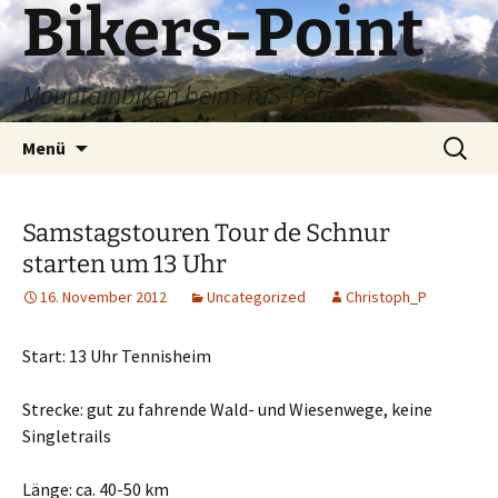
Bikers-Point
Zum
Inhalt
springen
Mountainbiken beim TuS-Peterberg
Suchen
Menü
nach:
Samstagstouren Tour de Schnur
starten um 13 Uhr
16. November 2012
Uncategorized
Christoph_P
Start: 13 Uhr Tennisheim
Strecke: gut zu fahrende Wald- und Wiesenwege, keine
Singletrails
Länge: ca. 40-50 km