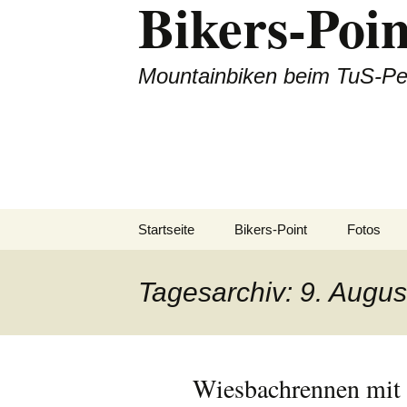
Bikers-Poin
Zum
Inhalt
springen
Mountainbiken beim TuS-Pe
Startseite
Bikers-Point
Fotos
Dienstags
Tagesarchiv: 9. Augus
Alpencro
Tagestour
Wiesbachrennen mit