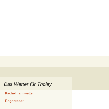
Suchen
nach:
Das Wetter für Tholey
Kachelmannwetter
Regenradar