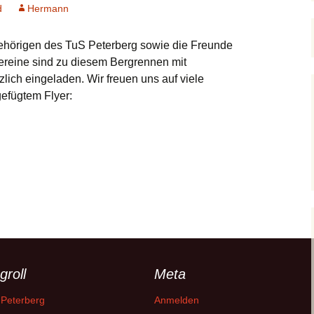
d
Hermann
Spendenverwendung
gehörigen des TuS Peterberg sowie die Freunde
Bilder
reine sind zu diesem Bergrennen mit
ich eingeladen. Wir freuen uns auf viele
efügtem Flyer:
groll
Meta
 Peterberg
Anmelden