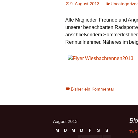
9. August 2013
Uncategorize
Alle Mitglieder, Freunde und An
unserer benachbarten Radsportve
anschließendem Sommerfest herzl
Rennteilnehmer. Näheres im beig
Bisher ein Kommentar
Blo
August 2013
M
D
M
D
F
S
S
TuS