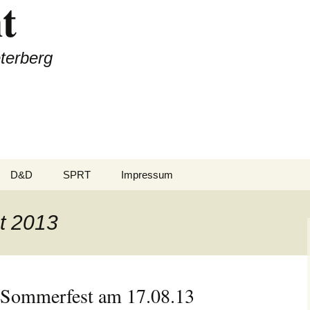
t
terberg
D&D
SPRT
Impressum
-Biker
Rezepte
Team
t 2013
ss
Sprüche
Was steckt dahinter
en
Wetter
Termine
 Sommerfest am 17.08.13
Sponsoren