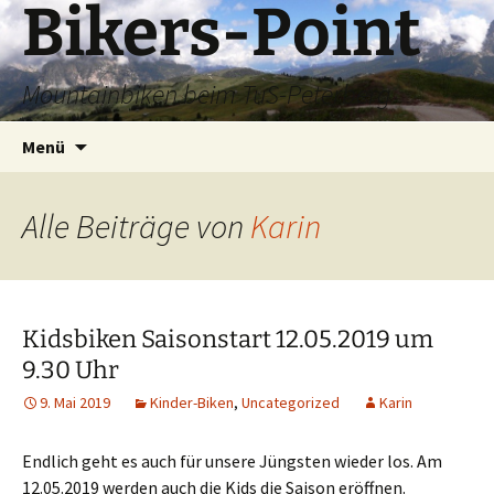
Bikers-Point
Zum
Inhalt
springen
Mountainbiken beim TuS-Peterberg
Suchen
Menü
nach:
Alle Beiträge von
Karin
Kidsbiken Saisonstart 12.05.2019 um
9.30 Uhr
9. Mai 2019
Kinder-Biken
,
Uncategorized
Karin
Endlich geht es auch für unsere Jüngsten wieder los. Am
12.05.2019 werden auch die Kids die Saison eröffnen.