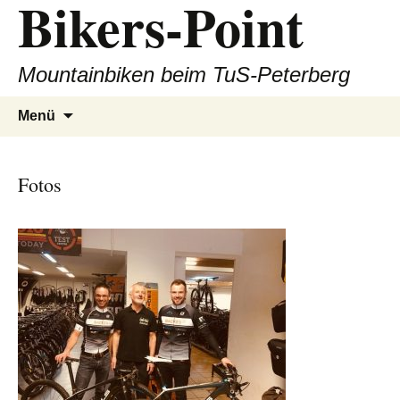
Bikers-Point
Zum
Inhalt
springen
Mountainbiken beim TuS-Peterberg
Suchen
Menü
nach:
Fotos