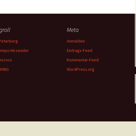
groll
Meta
Peterberg
Anmelden
empo-Hirzweiler
Eintrags-Feed
ncross
Kommentar-Feed
IKING
WordPress.org