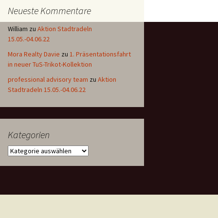
Neueste Kommentare
William
zu
Aktion Stadtradeln
15.05.-04.06.22
Mora Realty Davie
zu
1. Präsentationsfahrt
in neuer TuS-Trikot-Kollektion
professional advisory team
zu
Aktion
Stadtradeln 15.05.-04.06.22
Kategorien
Kategorien