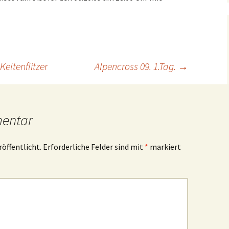
Spendenverwendung
Bilder
eltenflitzer
Alpencross 09. 1.Tag.
→
mentar
röffentlicht.
Erforderliche Felder sind mit
*
markiert