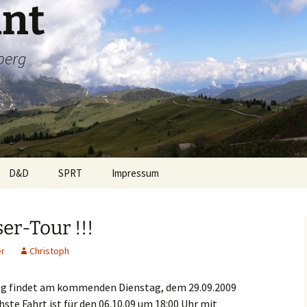
int
berg
D&D
SPRT
Impressum
-Biker
Rezepte
Team
er-Tour !!!
s
Sprüche
Was steckt dahinter
er
Christoph
en
Wetter
Termine
g findet am kommenden Dienstag, dem 29.09.2009
Sponsoren
hste Fahrt ist für den 06.10.09 um 18:00 Uhr mit