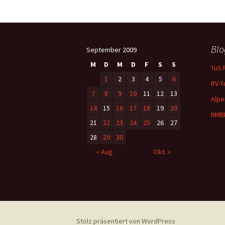
Blo
September 2009
M
D
M
D
F
S
S
TuS 
1
2
3
4
5
6
RV-T
7
8
9
10
11
12
13
Alpe
14
15
16
17
18
19
20
NMB
21
22
23
24
25
26
27
28
29
30
« Aug.
Okt. »
Stolz präsentiert von WordPress