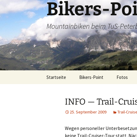
Bikers-Po
Zum
Inhalt
springen
Mountainbiken beim TuS-Peter
Startseite
Bikers-Point
Fotos
Dienstags
INFO — Trail-Cruis
Alpencros
25. September 2009
Trail-Cruis
Tagestour
Wegen personeller Unterbesetzun
keine Trail-Cruiser-Tour statt. Näc