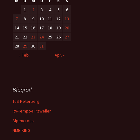
M
D
M
D
F
S
S
1
2
3
4
5
6
7
8
9
10
11
12
13
14
15
16
17
18
19
20
21
22
23
24
25
26
27
28
29
30
31
« Feb.
Apr. »
Blogroll
TuS Peterberg
RV-Tempo-Hirzweiler
Alpencross
NMBIKING