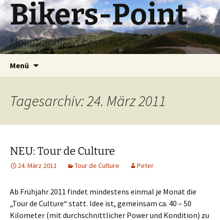
Bikers-Point
Zum
Inhalt
springen
Mountainbiken beim TuS-Peterberg
Suchen
Menü
nach:
Tagesarchiv: 24. März 2011
NEU: Tour de Culture
24. März 2011
Tour de Culture
Peter
Ab Frühjahr 2011 findet mindestens einmal je Monat die
„Tour de Culture“ statt. Idee ist, gemeinsam ca. 40 – 50
Kilometer (mit durchschnittlicher Power und Kondition) zu