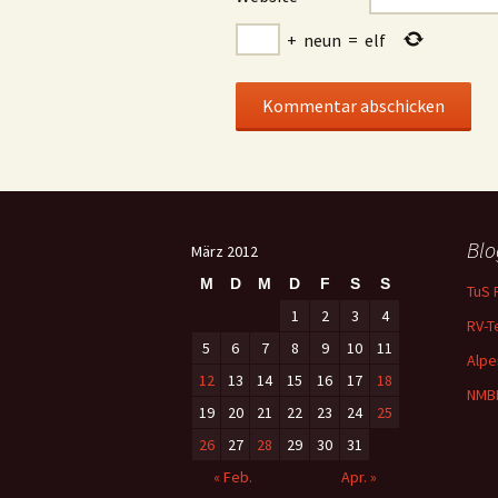
+
neun
=
elf
Blo
März 2012
M
D
M
D
F
S
S
TuS 
1
2
3
4
RV-T
5
6
7
8
9
10
11
Alpe
12
13
14
15
16
17
18
NMB
19
20
21
22
23
24
25
26
27
28
29
30
31
« Feb.
Apr. »