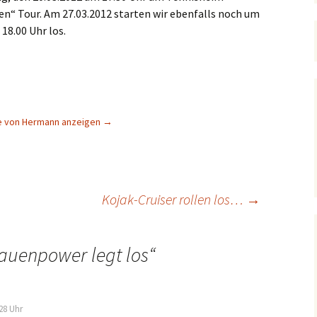
en“ Tour. Am 27.03.2012 starten wir ebenfalls noch um
Spendenverwendung
m 18.00 Uhr los.
Bilder
ge von Hermann anzeigen
→
Kojak-Cruiser rollen los…
→
auenpower legt los
“
28 Uhr