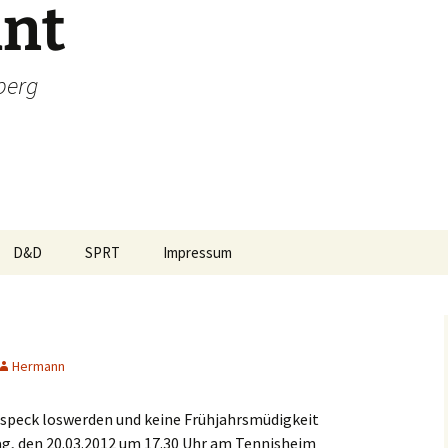
int
berg
D&D
SPRT
Impressum
-Biker
Rezepte
Team
s
Sprüche
Was steckt dahinter
Hermann
en
Wetter
Termine
speck loswerden und keine Frühjahrsmüdigkeit
Sponsoren
g, den 20.03.2012 um 17.30 Uhr am Tennisheim