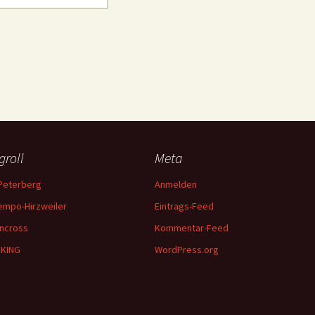
groll
Meta
Peterberg
Anmelden
empo-Hirzweiler
Eintrags-Feed
ncross
Kommentar-Feed
IKING
WordPress.org