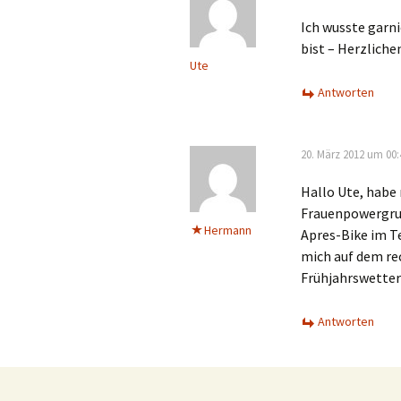
Ich wusste garn
bist – Herzliche
Ute
Antworten
20. März 2012 um 00:
Hallo Ute, habe
Frauenpowergrup
Hermann
Apres-Bike im T
mich auf dem re
Frühjahrswetter
Antworten