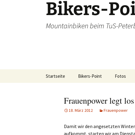
Bikers-Po
Zum
Inhalt
springen
Mountainbiken beim TuS-Peter
Startseite
Bikers-Point
Fotos
Dienstags
Frauenpower legt los
Alpencros
18. März 2012
Frauenpower
Tagestour
Damit wir den angesetzten Winter
aufkommt, starten wir am Diensta