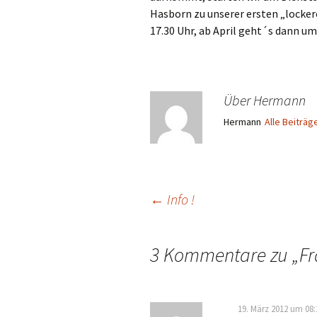
Hasborn zu unserer ersten „locker
17.30 Uhr, ab April geht´s dann u
Über Hermann
Hermann
Alle Beiträ
Beitragsnavigation
←
Info !
3 Kommentare zu „
Fr
19. März 2012 um 08: