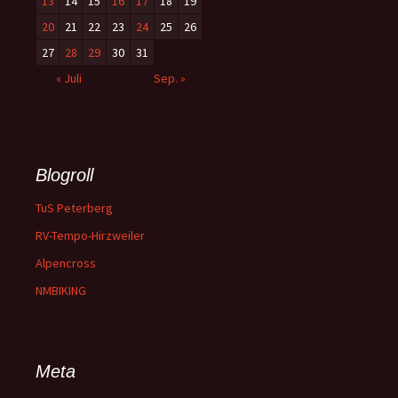
13
14
15
16
17
18
19
20
21
22
23
24
25
26
27
28
29
30
31
« Juli
Sep. »
Blogroll
TuS Peterberg
RV-Tempo-Hirzweiler
Alpencross
NMBIKING
Meta