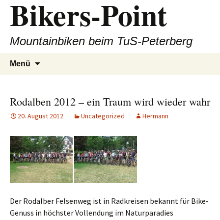
Bikers-Point
Zum
Inhalt
springen
Mountainbiken beim TuS-Peterberg
Suchen
Menü
nach:
Rodalben 2012 – ein Traum wird wieder wahr
20. August 2012
Uncategorized
Hermann
Der Rodalber Felsenweg ist in Radkreisen bekannt für Bike-
Genuss in höchster Vollendung im Naturparadies