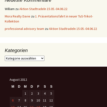
Neueste Kommentare
William
zu
Aktion Stadtradeln 15.05.-04.06.22
Mora Realty Davie
zu
1. Präsentationsfahrt in neuer TuS-Trikot-
Kollektion
professional advisory team
zu
Aktion Stadtradeln 15.05.-04.06.22
Kategorien
Kategorien
August 2012
M
D
M
D
F
S
S
1
2
3
4
5
6
7
8
9
10
11
12