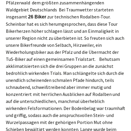
Pfälzerwald  dem größten zusammenhängenden
Waldgebiet Deutschlands Bei Traumwetter starteten
insgesamt
zur technischen Rodalben-Tour.
26 Biker
Scheinbar hat es sich herumgesprochen, dass diese Tour
Bikerherzen höher schlagen lässt und an Einmaligkeit in
unserer Region nicht zu überbieten ist. So freuten sich auch
unsere Bikerfreunde von Selbach, Hirzweiler, ein
Wiederholungsbiker aus der Pfalz und die Übermacht der
TuS-Biker auf einen gemeinsamen Trialstart. Behutsam
akklimatisierten sich die drei Gruppen an die zunächst
bedrohlich wirkenden Trials. Man schlängelte sich durch die
unendlich scheinenden schmalen Pfade hindurch, teils
schnaubend, schweißtreibend aber immer mutig und
konzentriert mit herrlichen Ausblicken auf Rodalben und
auf die unterschiedlichen, manchmal überheblich
wirkenden Felsformationen. Der Bodenbelag war traumhaft
und griffig, sodass auch die anspruchsvollen Stein- und
Wurzelpassagen mit der gehörigen Portion Mut ohne
Schieben bewältigt werden konnten. Lange wurde beim