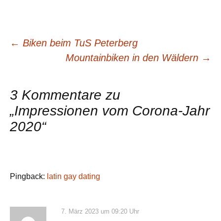
Beitragsnavigation
←
Biken beim TuS Peterberg
Mountainbiken in den Wäldern
→
3 Kommentare zu
„
Impressionen vom Corona-Jahr
2020
“
Pingback:
latin gay dating
7. März 2023 um 09:20 Uhr