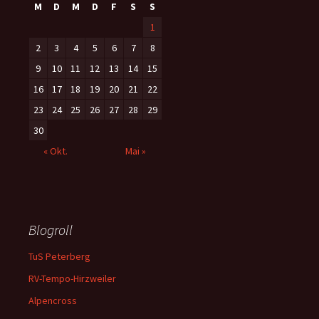
M
D
M
D
F
S
S
1
2
3
4
5
6
7
8
9
10
11
12
13
14
15
16
17
18
19
20
21
22
23
24
25
26
27
28
29
30
« Okt.
Mai »
Blogroll
TuS Peterberg
RV-Tempo-Hirzweiler
Alpencross