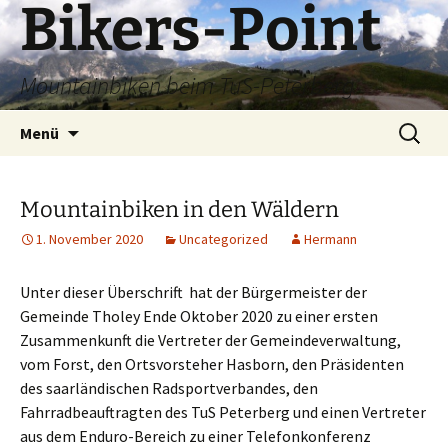
Bikers-Point
Zum
Inhalt
springen
Mountainbiken beim TuS-Peterberg
Suchen
Menü
nach:
Mountainbiken in den Wäldern
1. November 2020
Uncategorized
Hermann
Unter dieser Überschrift hat der Bürgermeister der
Gemeinde Tholey Ende Oktober 2020 zu einer ersten
Zusammenkunft die Vertreter der Gemeindeverwaltung,
vom Forst, den Ortsvorsteher Hasborn, den Präsidenten
des saarländischen Radsportverbandes, den
Fahrradbeauftragten des TuS Peterberg und einen Vertreter
aus dem Enduro-Bereich zu einer Telefonkonferenz