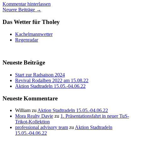
Kommentar hinterlassen
Beitragsnavigation
Neuere Beiträge
→
Das Wetter für Tholey
Kachelmannwetter
Regenradar
Neueste Beiträge
Start zur Radsaison 2024
Revival Rodalben 2022 am 15.08.22
Aktion Stadtradeln 15.05.-04.06.22
Neueste Kommentare
William
zu
Aktion Stadtradeln 15.05.-04.06.22
Mora Realty Davie
zu
1. Präsentationsfahrt in neuer TuS-
Trikot-Kollektion
professional advisory team
zu
Aktion Stadtradeln
15.05.-04.06.22