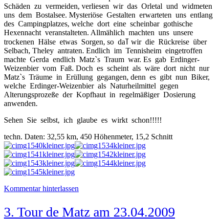
Schäden zu vermeiden, verliesen wir das Orletal und widmeten
uns dem Bostalsee. Mysteriöse Gestalten erwarteten uns entlang
des Campingplatzes, welche dort eine scheinbar gothische
Hexennacht veranstalteten. Allmählich machten uns unsere
trockenen Hälse etwas Sorgen, so daߠ wir die Rückreise über
Selbach, Theley antraten. Endlich im Tennisheim eingetroffen
machte Gerda endlich Matz`s Traum war. Es gab Erdinger-
Weizenbier vom Faß. Doch es scheint als wäre dort nicht nur
Matz`s Träume in Erüllung gegangen, denn es gibt nun Biker,
welche Erdinger-Weizenbier als Naturheilmittel gegen
Alterungsprozeße der Kopfhaut in regelmäßiger Dosierung
anwenden.
Sehen Sie selbst, ich glaube es wirkt schon!!!!!
techn. Daten: 32,55 km, 450 Höhenmeter, 15,2 Schnitt
Kommentar hinterlassen
3. Tour de Matz am 23.04.2009