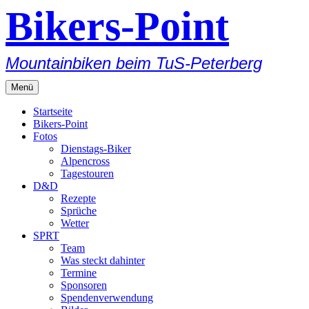
Bikers-Point
Zum
Inhalt
springen
Mountainbiken beim TuS-Peterberg
Menü
Startseite
Bikers-Point
Fotos
Dienstags-Biker
Alpencross
Tagestouren
D&D
Rezepte
Sprüche
Wetter
SPRT
Team
Was steckt dahinter
Termine
Sponsoren
Spendenverwendung