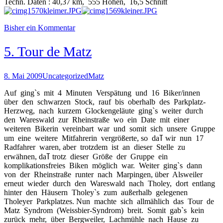
Techn. Daten : 40,37 km, 555 Höhen, 16,5 Schnitt
Bisher ein Kommentar
5. Tour de Matz
8. Mai 2009
Uncategorized
Matz
Auf ging`s mit 4 Minuten Verspätung und 16 Biker/innen
über den schwarzen Stock, rauf bis oberhalb des Parkplatz-
Herzweg, nach kurzem Glockengeläute ging`s weiter durch
den Wareswald zur Rheinstraße wo ein Date mit einer
weiteren Bikerin vereinbart war und somit sich unsere Gruppe
um eine weitere Mitfahrerin vergrößerte, so daߠ wir nun 17
Radfahrer waren, aber trotzdem ist an dieser Stelle zu
erwähnen, daߠ trotz dieser Größe der Gruppe ein
komplikationsfreies Biken möglich war. Weiter ging`s dann
von der Rheinstraße runter nach Marpingen, über Alsweiler
erneut wieder durch den Wareswald nach Tholey, dort entlang
hinter den Häusern Tholey`s zum außerhalb gelegenen
Tholeyer Parkplatzes. Nun machte sich allmählich das Tour de
Matz Syndrom (Weissbier-Syndrom) breit. Somit gab`s kein
zurück mehr, über Bergweiler, Lachmühle nach Hause zu