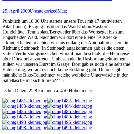
25. April 2009
Uncategorized
Matz
Pünktlich um 18.00 Uhr startete unsere Tour mit 17 mutivierten
Biker(innen). Es ging los über das Waldstadion/Hasborn,
Hundehütte, Tennisplatz/Bergweiler über das Wortsegel bis zum
Engscheider-Wald. Nachdem wir dort eine kleine Teilstrecke
erkundet hatten, machten wir uns entlang der Autobahnmeisterei in
Richtung Steinbach. In Steinbach angekommen gab es die ersten
zarten Verdurstungsanzeichen worauf man beschloß, die Heimreise
über Dörsdorf anzutreten. Unbeschadet in Hasborn angekommen,
stillten wir unseren Durst im Gässje. Dort gab es noch eine seltsame
Entdeckung, worauf es noch keine Erklärung gibt. Denn es gibt
männliche Bike-Teilnehmer, welche weibliche Unterwäsche in der
Satteltasche mit sich führen?????
techn. Daten: 25,8 km und ca. 450 Höhenmeter