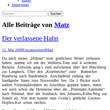
Bilder
Impressum
Suchen
nach:
Alle Beiträge von
Matz
Der verlassene Hahn
21. Mai 2009
Uncategorized
Matz
Da mich meine „Hühner“ trotz göttlichem Wetter verlassen
hatten, startete ich mit der Wellness-Tour und 4 weiteren
Bickern. Aufwärts ging´s zum aufwärmen über den Bitschberg
zur Langheck. Über den „Kniebrecher“ zum Buttnicher
Rundweg nach Bardenbach. Anschießend entlang der
Sandgrube Sauer zum Noswendler See. Da 2 Bicker noch
andere Freizeitaktivitäten im Anschluss geplant hatten, traten
wir auch schon die Heimreise über die „Primstaler-Autobahn“
nach Primstal, über die Sombach, den Johannes-Kühn-Weg zur
Seiters an. Von dort konnte man Gerda´s göttliche Gersten-
Hopfen-Kur schon riechen.