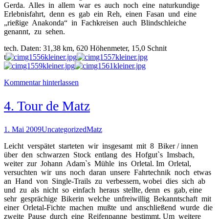
Gerda. Alles in allem war es auch noch eine naturkundige
Erlebnisfahrt, denn es gab ein Reh, einen Fasan und eine
„rießige Anakonda“ in Fachkreisen auch Blindschleiche
genannt, zu sehen.
tech. Daten: 31,38 km, 620 Höhenmeter, 15,0 Schnit
t
Kommentar hinterlassen
4. Tour de Matz
1. Mai 2009
Uncategorized
Matz
Leicht verspätet starteten wir insgesamt mit 8 Biker / innen
über den schwarzen Stock entlang des Hofgut`s Imsbach,
weiter zur Johann Adam`s Mühle ins Orletal. Im Orletal,
versuchten wir uns noch daran unsere Fahrtechnik noch etwas
an Hand von Single-Trails zu verbessern, wobei dies sich ab
und zu als nicht so einfach heraus stellte, denn es gab, eine
sehr gesprächige Bikerin welche unfreiwillig Bekanntschaft mit
einer Orletal-Fichte machen mußte und anschließend wurde die
zweite Pause durch eine Reifenpanne bestimmt. Um weitere