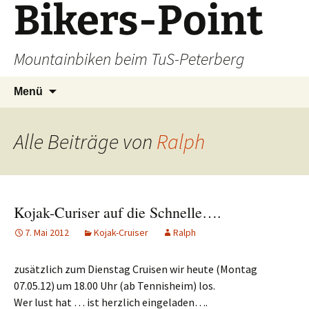
Bikers-Point
Zum
Inhalt
springen
Mountainbiken beim TuS-Peterberg
Suchen
Menü
nach:
Alle Beiträge von
Ralph
Kojak-Curiser auf die Schnelle….
7. Mai 2012
Kojak-Cruiser
Ralph
zusätzlich zum Dienstag Cruisen wir heute (Montag
07.05.12) um 18.00 Uhr (ab Tennisheim) los.
Wer lust hat … ist herzlich eingeladen….