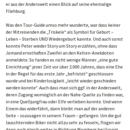
er aus der Anderswelt einen Blick auf seine ehemalige
Fliehburg.
Was den Tour-Guide umso mehr wunderte, war dass keiner
der Mitreisenden die „Triskele“ als Symbol für Geburt –
Leben – Sterben UND Wiedergeburt kannte. Und auch sonst
konnte Peter wieder Story um Story erzählen, ohne dass
Jemand ernsthaften Zweifel an den Kelten-Anekdoten
anmeldete. So fanden es nicht wenige Männer „eine gute
Einrichtung“ jener Zeit vor über 2.000 Jahren, dass eine Ehe
in der Regel für das erste Jahr „befristet“ geschlossen
wurde und bei Kinderlosigkeit „leicht wieder geschieden
werden konnte“. Auch dass man sich ggf. in der Anderswelt,
deren Zugang womöglich an der Nahe-Quelle zu finden war,
in eine Quelljungfrau oder Elfe verlieben konnte. Und wenn
Einem das widerfährt, dann bleibt man auf der anderen
Seite – sozusagen in seinem Traum – gefangen. Um die gut
lauschternden Biker nicht allzu sehr zu fesseln, flogen wir
dann auch gleich weiter in Richtung Momberg bei Gronig