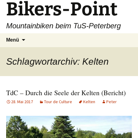
Bikers-Point
Zum
Inhalt
springen
Mountainbiken beim TuS-Peterberg
Suchen
Menü
nach:
Schlagwortarchiv: Kelten
TdC – Durch die Seele der Kelten (Bericht)
28. Mai 2017
Tour de Culture
Kelten
Peter