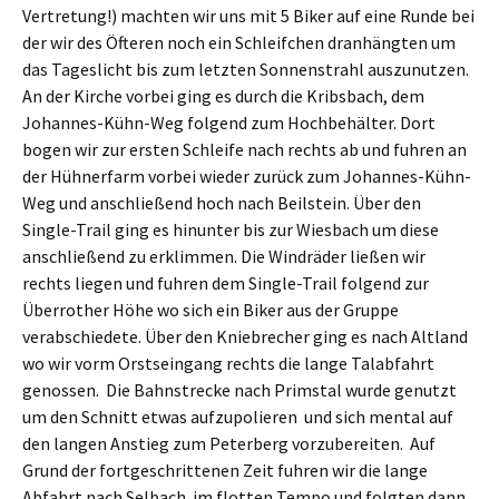
Vertretung!) machten wir uns mit 5 Biker auf eine Runde bei
der wir des Öfteren noch ein Schleifchen dranhängten um
das Tageslicht bis zum letzten Sonnenstrahl auszunutzen.
An der Kirche vorbei ging es durch die Kribsbach, dem
Johannes-Kühn-Weg folgend zum Hochbehälter. Dort
bogen wir zur ersten Schleife nach rechts ab und fuhren an
der Hühnerfarm vorbei wieder zurück zum Johannes-Kühn-
Weg und anschließend hoch nach Beilstein. Über den
Single-Trail ging es hinunter bis zur Wiesbach um diese
anschließend zu erklimmen. Die Windräder ließen wir
rechts liegen und fuhren dem Single-Trail folgend zur
Überrother Höhe wo sich ein Biker aus der Gruppe
verabschiedete. Über den Kniebrecher ging es nach Altland
wo wir vorm Orstseingang rechts die lange Talabfahrt
genossen. Die Bahnstrecke nach Primstal wurde genutzt
um den Schnitt etwas aufzupolieren und sich mental auf
den langen Anstieg zum Peterberg vorzubereiten. Auf
Grund der fortgeschrittenen Zeit fuhren wir die lange
Abfahrt nach Selbach im flotten Tempo und folgten dann