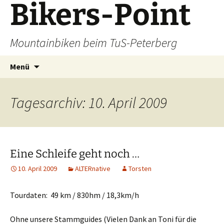
Bikers-Point
Zum
Inhalt
springen
Mountainbiken beim TuS-Peterberg
Suchen
Menü
nach:
Tagesarchiv: 10. April 2009
Eine Schleife geht noch …
10. April 2009
ALTERnative
Torsten
Tourdaten: 49 km / 830hm / 18,3km/h
Ohne unsere Stammguides (Vielen Dank an Toni für die