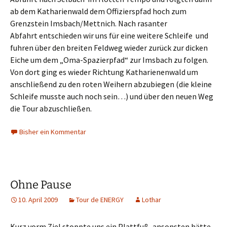
ab dem Katharienwald dem Offizierspfad hoch zum
Grenzstein Imsbach/Mettnich. Nach rasanter
Abfahrt entschieden wir uns für eine weitere Schleife und
fuhren über den breiten Feldweg wieder zurück zur dicken
Eiche um dem „Oma-Spazierpfad“ zur Imsbach zu folgen.
Von dort ging es wieder Richtung Katharienenwald um
anschließend zu den roten Weihern abzubiegen (die kleine
Schleife musste auch noch sein…) und über den neuen Weg
die Tour abzuschließen.
Bisher ein Kommentar
Ohne Pause
10. April 2009
Tour de ENERGY
Lothar
Kurz vorm Ziel stoppte uns ein Plattfuß, ansonsten hätte