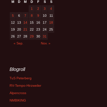
M
D
M
D
F
S
S
1
2
3
4
5
6
7
8
9
10
11
12
13
14
15
16
17
18
19
20
21
22
23
24
25
26
27
28
29
30
31
« Sep.
Nov. »
Blogroll
TuS Peterberg
RV-Tempo-Hirzweiler
Alpencross
NMBIKING