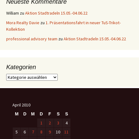
Neueste Kommentare
William
zu
Aktion Stadtradeln 15.05.-04.06.22
Mora Realty Davie
zu
1. Präsentationsfahrt in neuer TuS-Trikot-
Kollektion
professional advisory team
zu
Aktion Stadtradeln 15.05.-04.06.22
Kategorien
Kategorien
April 2010
M
D
M
D
F
S
S
1
2
3
4
5
6
7
8
9
10
11