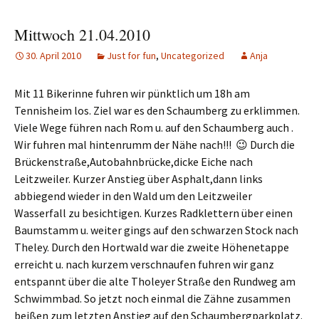
Mittwoch 21.04.2010
30. April 2010
Just for fun
,
Uncategorized
Anja
Mit 11 Bikerinne fuhren wir pünktlich um 18h am
Tennisheim los. Ziel war es den Schaumberg zu erklimmen.
Viele Wege führen nach Rom u. auf den Schaumberg auch .
Wir fuhren mal hintenrumm der Nähe nach!!! 😉 Durch die
Brückenstraße,Autobahnbrücke,dicke Eiche nach
Leitzweiler. Kurzer Anstieg über Asphalt,dann links
abbiegend wieder in den Wald um den Leitzweiler
Wasserfall zu besichtigen. Kurzes Radklettern über einen
Baumstamm u. weiter gings auf den schwarzen Stock nach
Theley. Durch den Hortwald war die zweite Höhenetappe
erreicht u. nach kurzem verschnaufen fuhren wir ganz
entspannt über die alte Tholeyer Straße den Rundweg am
Schwimmbad. So jetzt noch einmal die Zähne zusammen
beißen zum letzten Anstieg auf den Schaumbergparkplatz.