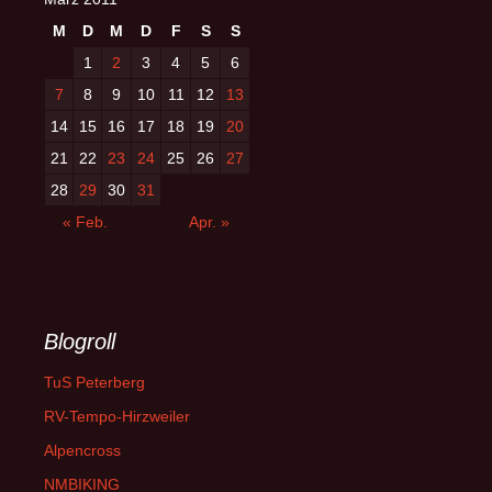
M
D
M
D
F
S
S
1
2
3
4
5
6
7
8
9
10
11
12
13
14
15
16
17
18
19
20
21
22
23
24
25
26
27
28
29
30
31
« Feb.
Apr. »
Blogroll
TuS Peterberg
RV-Tempo-Hirzweiler
Alpencross
NMBIKING