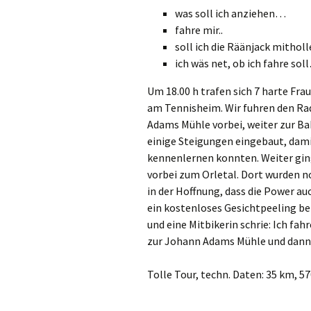
was soll ich anziehen…
fahre mir..
soll ich die Räänjack mithol
ich wäs net, ob ich fahre sol
Um 18.00 h trafen sich 7 harte Fr
am Tennisheim. Wir fuhren den Ra
Adams Mühle vorbei, weiter zur B
einige Steigungen eingebaut, dami
kennenlernen konnten. Weiter gin
vorbei zum Orletal. Dort wurden n
in der Hoffnung, dass die Power au
ein kostenloses Gesichtpeeling b
und eine Mitbikerin schrie: Ich fah
zur Johann Adams Mühle und dann
Tolle Tour, techn. Daten: 35 km, 57