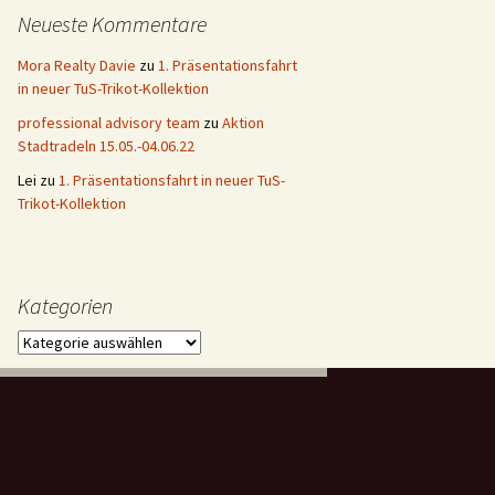
Neueste Kommentare
Mora Realty Davie
zu
1. Präsentationsfahrt
in neuer TuS-Trikot-Kollektion
professional advisory team
zu
Aktion
Stadtradeln 15.05.-04.06.22
Lei
zu
1. Präsentationsfahrt in neuer TuS-
Trikot-Kollektion
Kategorien
Kategorien