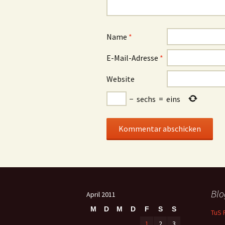
Name
*
E-Mail-Adresse
*
Website
−
sechs
=
eins
Blo
April 2011
M
D
M
D
F
S
S
TuS 
1
2
3