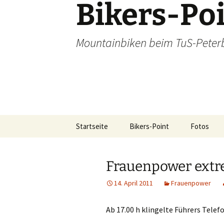
Bikers-Po
Zum
Inhalt
springen
Mountainbiken beim TuS-Peter
Startseite
Bikers-Point
Fotos
Dienstags
Frauenpower ext
Alpencros
14. April 2011
Frauenpower
Tagestour
Ab 17.00 h klingelte Führers Tele