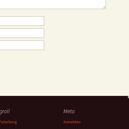
groll
Meta
Peterberg
Anmelden