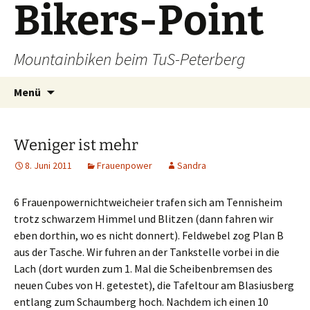
Bikers-Point
Zum
Inhalt
springen
Mountainbiken beim TuS-Peterberg
Suchen
Menü
nach:
Weniger ist mehr
8. Juni 2011
Frauenpower
Sandra
6 Frauenpowernichtweicheier trafen sich am Tennisheim
trotz schwarzem Himmel und Blitzen (dann fahren wir
eben dorthin, wo es nicht donnert). Feldwebel zog Plan B
aus der Tasche. Wir fuhren an der Tankstelle vorbei in die
Lach (dort wurden zum 1. Mal die Scheibenbremsen des
neuen Cubes von H. getestet), die Tafeltour am Blasiusberg
entlang zum Schaumberg hoch. Nachdem ich einen 10