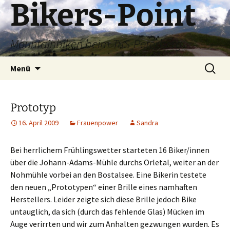
Bikers-Point
Zum
Inhalt
springen
Mountainbiken beim TuS-Peterberg
Suchen
Menü
nach:
Prototyp
16. April 2009
Frauenpower
Sandra
Bei herrlichem Frühlingswetter starteten 16 Biker/innen
über die Johann-Adams-Mühle durchs Orletal, weiter an der
Nohmühle vorbei an den Bostalsee. Eine Bikerin testete
den neuen „Prototypen“ einer Brille eines namhaften
Herstellers. Leider zeigte sich diese Brille jedoch Bike
untauglich, da sich (durch das fehlende Glas) Mücken im
Auge verirrten und wir zum Anhalten gezwungen wurden. Es