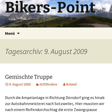
Bikers-Point
Zum
Inhalt
springen
Mountainbiken beim TuS-Peterberg
Suchen
Menü
nach:
Tagesarchiv: 9. August 2009
Gemischte Truppe
9. August 2009
ALTERnative
Roland
Durch die Ampelanlage in Richtung Dörsdorf ging es hinab
zur Autobahnmeisterei nach Sotzweiler,. Hier mussten wir
nach einem Reifendurchschlag die erste Zwangspause