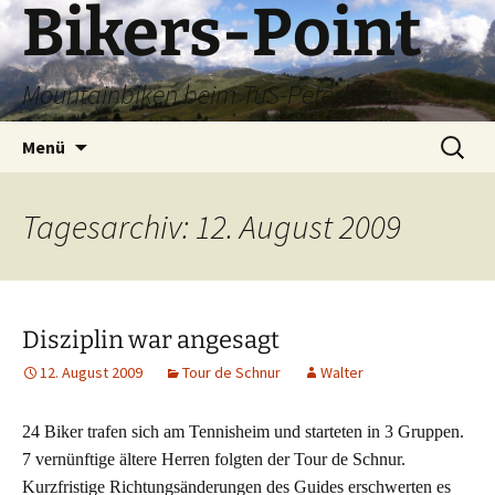
Bikers-Point
Zum
Inhalt
springen
Mountainbiken beim TuS-Peterberg
Suchen
Menü
nach:
Tagesarchiv: 12. August 2009
Disziplin war angesagt
12. August 2009
Tour de Schnur
Walter
24 Biker trafen sich am Tennisheim und starteten in 3 Gruppen.
7 vernünftige ältere Herren folgten der Tour de Schnur.
Kurzfristige Richtungsänderungen des Guides erschwerten es