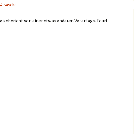
Sascha
Spendenverwendung
Reisebericht von einer etwas anderen Vatertags-Tour!
Bilder