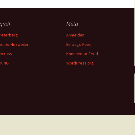
groll
Meta
Peterberg
Anmelden
empo-Hirzweiler
Eintrags-Feed
ncross
Kommentar-Feed
IKING
WordPress.org