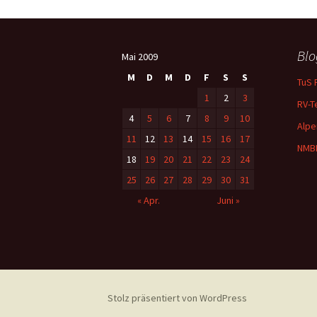
Blo
Mai 2009
M
D
M
D
F
S
S
TuS 
1
2
3
RV-T
4
5
6
7
8
9
10
Alpe
11
12
13
14
15
16
17
NMB
18
19
20
21
22
23
24
25
26
27
28
29
30
31
« Apr.
Juni »
Stolz präsentiert von WordPress