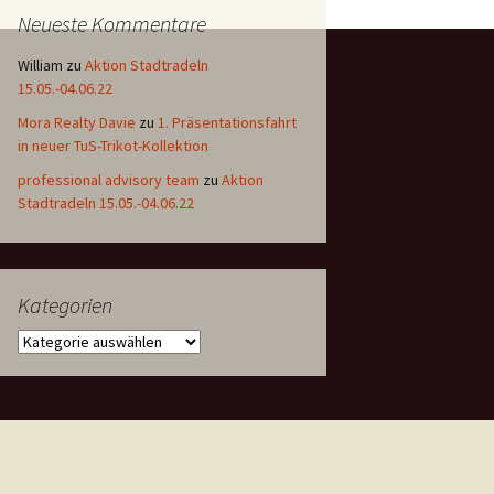
Neueste Kommentare
William
zu
Aktion Stadtradeln
15.05.-04.06.22
Mora Realty Davie
zu
1. Präsentationsfahrt
in neuer TuS-Trikot-Kollektion
professional advisory team
zu
Aktion
Stadtradeln 15.05.-04.06.22
Kategorien
Kategorien