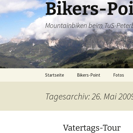
Bikers-Po
Zum
Inhalt
springen
Mountainbiken beim TuS-Peter
Startseite
Bikers-Point
Fotos
Dienstags
Tagesarchiv: 26. Mai 200
Alpencros
Tagestour
Vatertags-Tour