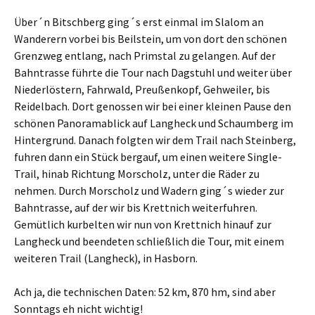
Über´n Bitschberg ging´s erst einmal im Slalom an
Wanderern vorbei bis Beilstein, um von dort den schönen
Grenzweg entlang, nach Primstal zu gelangen. Auf der
Bahntrasse führte die Tour nach Dagstuhl und weiter über
Niederlöstern, Fahrwald, Preußenkopf, Gehweiler, bis
Reidelbach. Dort genossen wir bei einer kleinen Pause den
schönen Panoramablick auf Langheck und Schaumberg im
Hintergrund. Danach folgten wir dem Trail nach Steinberg,
fuhren dann ein Stück bergauf, um einen weitere Single-
Trail, hinab Richtung Morscholz, unter die Räder zu
nehmen. Durch Morscholz und Wadern ging´s wieder zur
Bahntrasse, auf der wir bis Krettnich weiterfuhren.
Gemütlich kurbelten wir nun von Krettnich hinauf zur
Langheck und beendeten schließlich die Tour, mit einem
weiteren Trail (Langheck), in Hasborn.
Ach ja, die technischen Daten: 52 km, 870 hm, sind aber
Sonntags eh nicht wichtig!