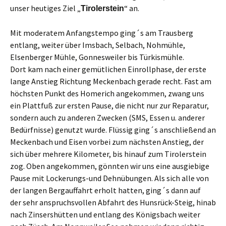
unser heutiges Ziel „
“ an.
Tirolerstein
Mit moderatem Anfangstempo ging´s am Trausberg
entlang, weiter über Imsbach, Selbach, Nohmühle,
Elsenberger Mühle, Gonnesweiler bis Türkismühle.
Dort kam nach einer gemütlichen Einrollphase, der erste
lange Anstieg Richtung Meckenbach gerade recht. Fast am
höchsten Punkt des Homerich angekommen, zwang uns
ein Plattfuß zur ersten Pause, die nicht nur zur Reparatur,
sondern auch zu anderen Zwecken (SMS, Essen u. anderer
Bedürfnisse) genutzt wurde. Flüssig ging´s anschließend an
Meckenbach und Eisen vorbei zum nächsten Anstieg, der
sich über mehrere Kilometer, bis hinauf zum Tirolerstein
zog. Oben angekommen, gönnten wir uns eine ausgiebige
Pause mit Lockerungs-und Dehnübungen. Als sich alle von
der langen Bergauffahrt erholt hatten, ging´s dann auf
der sehr anspruchsvollen Abfahrt des Hunsrück-Steig, hinab
nach Zinsershütten und entlang des Königsbach weiter