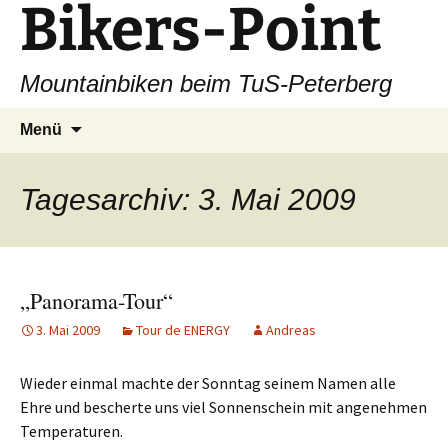
Bikers-Point
Zum
Inhalt
springen
Mountainbiken beim TuS-Peterberg
Suchen
Menü
nach:
Tagesarchiv: 3. Mai 2009
„Panorama-Tour“
3. Mai 2009
Tour de ENERGY
Andreas
Wieder einmal machte der Sonntag seinem Namen alle
Ehre und bescherte uns viel Sonnenschein mit angenehmen
Temperaturen.