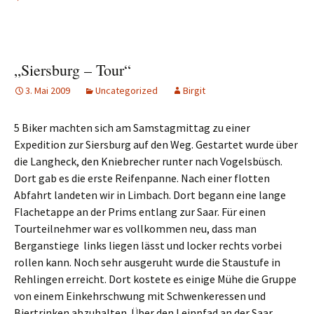
„Siersburg – Tour“
3. Mai 2009
Uncategorized
Birgit
5 Biker machten sich am Samstagmittag zu einer
Expedition zur Siersburg auf den Weg. Gestartet wurde über
die Langheck, den Kniebrecher runter nach Vogelsbüsch.
Dort gab es die erste Reifenpanne. Nach einer flotten
Abfahrt landeten wir in Limbach.
Dort begann eine lange
Flachetappe an der Prims entlang zur Saar. Für einen
Tourteilnehmer war es vollkommen neu, dass man
Berganstiege links
liegen lässt und locker rechts vorbei
rollen kann. Noch sehr ausgeruht wurde die Staustufe in
Rehlingen erreicht. Dort kostete es einige Mühe die Gruppe
von einem Einkehrschwung mit Schwenkeressen und
Biertrinken abzuhalten. Über den Leinpfad an der Saar