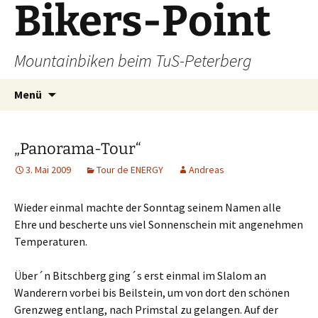
Bikers-Point
Zum
Inhalt
springen
Mountainbiken beim TuS-Peterberg
Suchen
Menü
nach:
„Panorama-Tour“
3. Mai 2009
Tour de ENERGY
Andreas
Wieder einmal machte der Sonntag seinem Namen alle
Ehre und bescherte uns viel Sonnenschein mit angenehmen
Temperaturen.
Über´n Bitschberg ging´s erst einmal im Slalom an
Wanderern vorbei bis Beilstein, um von dort den schönen
Grenzweg entlang, nach Primstal zu gelangen. Auf der