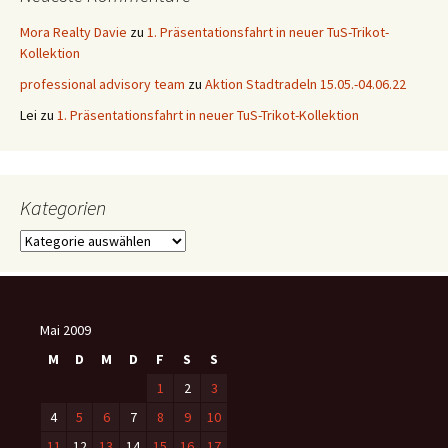
Mora Realty Davie
zu
1. Präsentationsfahrt in neuer TuS-Trikot-
Kollektion
professional advisory team
zu
Aktion Stadtradeln 15.05.-04.06.22
Lei
zu
1. Präsentationsfahrt in neuer TuS-Trikot-Kollektion
Kategorien
Kategorien
Mai 2009
M
D
M
D
F
S
S
1
2
3
4
5
6
7
8
9
10
11
12
13
14
15
16
17