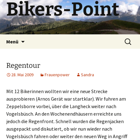
Bikers-Point
Zum
Inhalt
springen
Mountainbiken beim TuS-Peterberg
Suchen
Menü
nach:
Regentour
28. Mai 2009
Frauenpower
Sandra
Mit 12 Bikerinnen wollten wir eine neue Strecke
ausprobieren (Arnos Gerät war startklar). Wir fuhren am
Zeppelsborre vorbei, über die Langheck weiter nach
Vogelsbüsch. An den Wochenendhäusern erreichte uns
jedoch die Regenfront. Schnell wurden die Regenjacken
ausgepackt und diskutiert, ob wir nun wieder nach
Vogelsbüsch fahren oder weiter den neuen Weg in Angriff